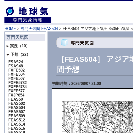
専門気象情報
HOME
>
専門天気図 FEAS504
> FEAS504 アジア地上気圧 850hPa気温
専門天気図
実況（10）
予想（22）
［FEAS504］ アジア
FSAS24
FSAS48
間予想
FXFE502
FXFE504
FXFE507
FXFE5782
初期時刻：2026/08/07 21:00
FXFE5784
FXFE577
FXJP854
FEAS50
FEAS502
FEAS504
FEAS507
FEAS509
FEAS512
FEAS514
FEAS516
FEAS519