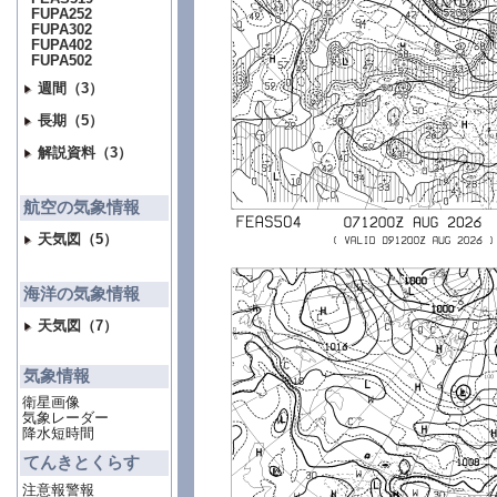
FUPA252
FUPA302
FUPA402
FUPA502
週間（3）
長期（5）
解説資料（3）
航空の気象情報
天気図（5）
海洋の気象情報
天気図（7）
気象情報
衛星画像
気象レーダー
降水短時間
てんきとくらす
注意報警報