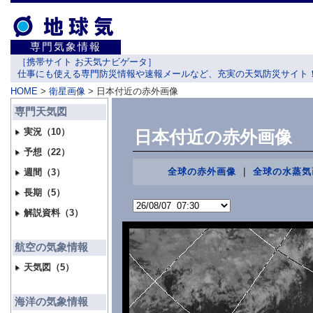
専門気象情報
［携帯サイト お天気ナビゲータ］
仕事にも使える専門防災情報や速報メールなど、充実の天気防災サイト！
HOME
>
衛星画像
> 日本付近の赤外画像
専門天気図
実況（10）
日本付近の赤外画像
予想（22）
全球の赤外画像
｜
全球の水蒸気
週間（3）
長期（5）
解説資料（3）
航空の気象情報
天気図（5）
海洋の気象情報