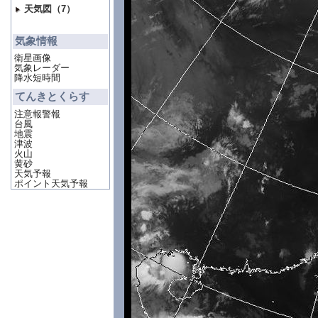
天気図（7）
気象情報
衛星画像
気象レーダー
降水短時間
てんきとくらす
注意報警報
台風
地震
津波
火山
黄砂
天気予報
ポイント天気予報