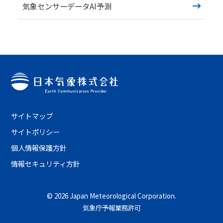
気象センサーデータAI予測
日本気象の歴史
オフィス
環境・サステナビリティ
情報セキュリティ
スカイスポーツ支援
技術情報
サイトマップ
サイトポリシー
採用情報
個人情報保護方針
事例紹介
情報セキュリティ方針
気象情報活用のご相談
お問い合わせ
©
2026 Japan Meteorological Corporation.
気象庁予報業務許可
English