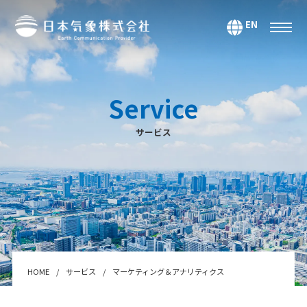
EN
サービス
環境・エネルギー
Service
気候・大気海洋
サービス
マーケティング＆アナリティクス
防災・危機管理
データ＆コンテンツ
システムインテグレーション
セミナー・スクール
Webサービス・アプリ
HOME
サービス
マーケティング＆アナリティクス
センサー＆テクノロジー