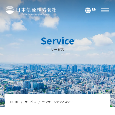
EN
サービス
環境・エネルギー
Service
気候・大気海洋
サービス
マーケティング＆アナリティクス
防災・危機管理
データ＆コンテンツ
システムインテグレーション
セミナー・スクール
Webサービス・アプリ
HOME
サービス
センサー＆テクノロジー
センサー＆テクノロジー