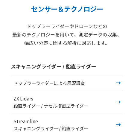
センサー＆テクノロジー
ニュース
2026年
ドップラーライダーやドローンなどの
最新のテクノロジーを用いて、測定データの収集、
2025年
幅広い分野に関する解析に対応します。
2024年
2023年
スキャニングライダー / 鉛直ライダー
2022年
2021年
ドップラーライダーによる風況調査
2020年
ZX Lidars
鉛直ライダー / ナセル搭載型ライダー
企業情報
メッセージ
Streamline
スキャニングライダー / 鉛直ライダー
会社概要