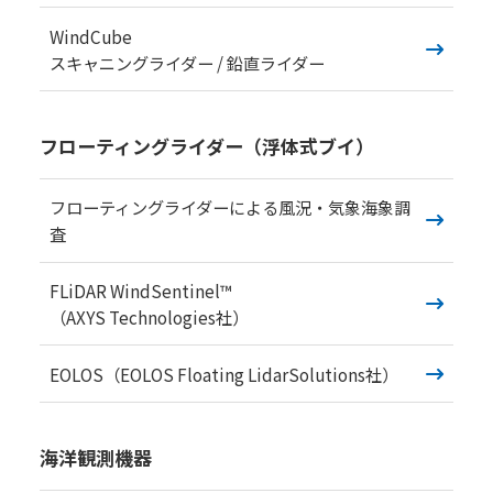
日本気象の歴史
WindCube
スキャニングライダー / 鉛直ライダー
オフィス
環境・サステナビリティ
フローティングライダー（浮体式ブイ）
情報セキュリティ
スカイスポーツ支援
フローティングライダーによる風況・気象海象調
査
技術情報
FLiDAR WindSentinel™
採用情報
（AXYS Technologies社）
事例紹介
EOLOS（EOLOS Floating LidarSolutions社）
気象情報活用のご相談
お問い合わせ
海洋観測機器
English