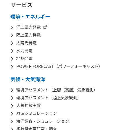
サービス
ニュース
環境・エネルギー
2026年
洋上風力発電
陸上風力発電
2025年
太陽光発電
2024年
水力発電
2023年
地熱発電
POWER FORECAST（パワーフォーキャスト）
2022年
2021年
気候・大気海洋
2020年
環境アセスメント（上層（高層）気象観測）
環境アセスメント（陸上気象観測）
企業情報
大気拡散実験
風況シミュレーション
メッセージ
海洋調査・シミュレーション
会社概要
線状降水帯研究・調査