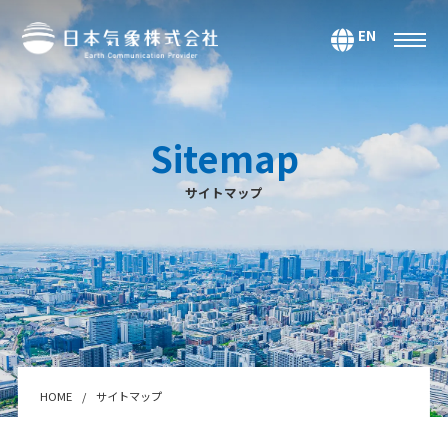
EN
サービス
環境・エネルギー
Sitemap
気候・大気海洋
サイトマップ
マーケティング＆アナリティクス
防災・危機管理
データ＆コンテンツ
システムインテグレーション
セミナー・スクール
Webサービス・アプリ
HOME
サイトマップ
センサー＆テクノロジー