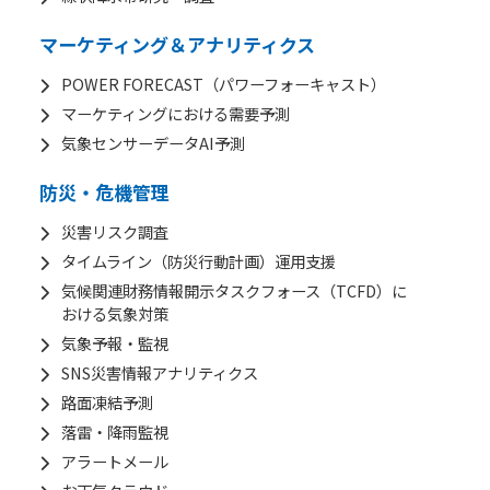
日本気象の歴史
マーケティング＆アナリティクス
オフィス
POWER FORECAST（パワーフォーキャスト）
マーケティングにおける需要予測
環境・サステナビリティ
気象センサーデータAI予測
情報セキュリティ
防災・危機管理
スカイスポーツ支援
災害リスク調査
技術情報
タイムライン（防災行動計画）運用支援
気候関連財務情報開示タスクフォース（TCFD）に
採用情報
おける気象対策
事例紹介
気象予報・監視
SNS災害情報アナリティクス
気象情報活用のご相談
路面凍結予測
お問い合わせ
落雷・降雨監視
English
アラートメール