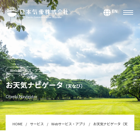
EN
サービス
環境・エネルギー
気候・大気海洋
マーケティング＆アナリティクス
Webサービス・アプリ
防災・危機管理
お天気ナビゲータ
（天なび）
データ＆コンテンツ
Otenki Navigator
システムインテグレーション
セミナー・スクール
Webサービス・アプリ
HOME
サービス
Webサービス・アプリ
お天気ナビゲータ（天なび）
センサー＆テクノロジー