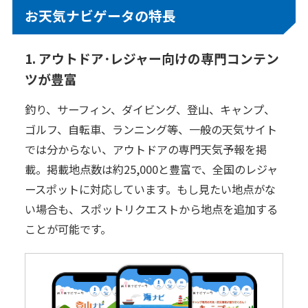
お天気ナビゲータの特長
日本気象の歴史
オフィス
1. アウトドア･レジャー向けの専門コンテン
環境・サステナビリティ
ツが豊富
情報セキュリティ
釣り、サーフィン、ダイビング、登山、キャンプ、
スカイスポーツ支援
ゴルフ、自転車、ランニング等、一般の天気サイト
では分からない、アウトドアの専門天気予報を掲
技術情報
載。掲載地点数は約25,000と豊富で、全国のレジャ
採用情報
ースポットに対応しています。もし見たい地点がな
い場合も、スポットリクエストから地点を追加する
事例紹介
ことが可能です。
気象情報活用のご相談
お問い合わせ
English