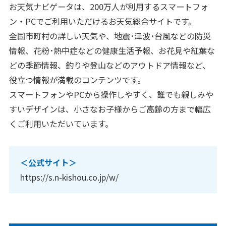
お天気ナビゲータは、200万人が利用するスマートフォ
ニュース
ン・PCでご利用いただけるお天気総合サイトです。
全国市町村の詳しい天気や、地震･津波･台風などの防災
2026年
情報、花粉･熱中症などの健康生活予報、お花見や紅葉な
2025年
どの季節情報、釣りや登山などのアウトドア情報など、
役立つ情報が満載のコンテンツです。
2024年
スマートフォンやPCから操作しやすく、誰でも親しみや
2023年
すいデザインは、小さなお子様からご高齢の方まで幅広
2022年
くご利用いただいています。
2021年
2020年
＜公式サイト＞
https://s.n-kishou.co.jp/w/
企業情報
メッセージ
会社概要