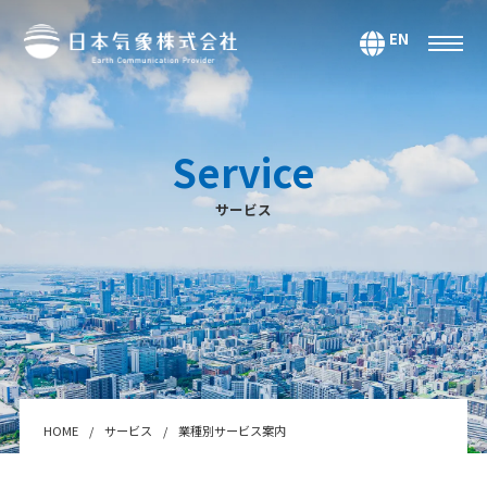
EN
サービス
環境・エネルギー
Service
気候・大気海洋
サービス
マーケティング＆アナリティクス
防災・危機管理
データ＆コンテンツ
システムインテグレーション
セミナー・スクール
Webサービス・アプリ
HOME
サービス
業種別サービス案内
センサー＆テクノロジー