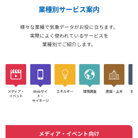
業種別サービス案内
ニュース
2026年
様々な業種で気象データがお役に立ちます。
実際によく使われているサービスを
2025年
業種別でご紹介します。
2024年
2023年
2022年
2021年
メディア・
Webサイ
エネルギー
環境調査
建設・土木
海運
2020年
イベント
ト・
サイネージ
企業情報
メッセージ
メディア・イベント向け
会社概要