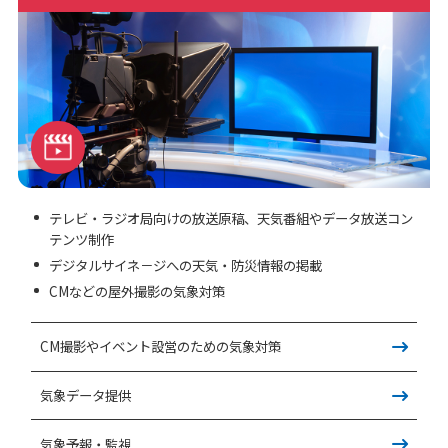
日本気象の歴史
オフィス
環境・サステナビリティ
情報セキュリティ
スカイスポーツ支援
テレビ・ラジオ局向けの放送原稿、天気番組やデータ放送コン
技術情報
テンツ制作
デジタルサイネ－ジへの天気・防災情報の掲載
採用情報
CMなどの屋外撮影の気象対策
事例紹介
気象情報活用のご相談
CM撮影やイベント設営のための気象対策
お問い合わせ
気象データ提供
English
気象予報・監視