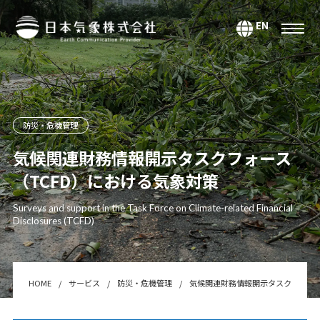
EN
サービス
環境・エネルギー
気候・大気海洋
防災・危機管理
マーケティング＆アナリティクス
気候関連財務情報開示タスクフォース
（TCFD）における気象対策
防災・危機管理
データ＆コンテンツ
Surveys and support in the Task Force on Climate-related Financial
Disclosures (TCFD)
システムインテグレーション
セミナー・スクール
Webサービス・アプリ
HOME
サービス
防災・危機管理
気候関連財務情報開示タスクフォース
センサー＆テクノロジー