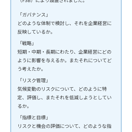
日本気象の歴史
「ガバナンス」
オフィス
どのような体制で検討し、それを企業経営に
環境・サステナビリティ
反映しているか。
情報セキュリティ
「戦略」
短期・中期・長期にわたり、企業経営にどの
スカイスポーツ支援
ように影響を与えるか。またそれについてど
技術情報
う考えたか。
採用情報
「リスク管理」
気候変動のリスクについて、どのように特
事例紹介
定、評価し、またそれを低減しようとしてい
気象情報活用のご相談
るか。
お問い合わせ
「指標と目標」
English
リスクと機会の評価について、どのような指