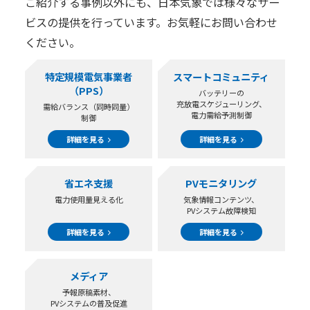
ご紹介する事例以外にも、日本気象では様々なサー
ビスの提供を行っています。お気軽にお問い合わせ
ください。
特定規模電気事業者
スマートコミュニティ
（PPS）
バッテリーの
充放電スケジューリング、
需給バランス（同時同量）
電力需給予測制御
制御
詳細を見る
詳細を見る
省エネ支援
PVモニタリング
電力使用量見える化
気象情報コンテンツ、
PVシステム故障検知
詳細を見る
詳細を見る
メディア
予報原稿素材、
PVシステムの普及促進