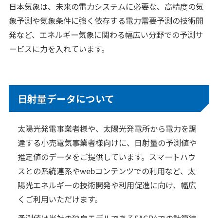
日本気象は、未来の電力システムに必要な、高精度の気
ニュース
象予測や気象条件に強く依存する電力需要予測の技術開
発など、エネルギー気象に関わる幅広い分野での予測サ
2026年
ービスに力を入れています。
2025年
2024年
2023年
日射量データについて
2022年
太陽光発電事業者様や、太陽光発電所から電力を調
2021年
達する小売電気事業者様向けに、日射量の予測値や
2020年
推定値のデータをご提供しています。スマートハウ
スとの系統連系やwebコンテンツでの利用など、太
企業情報
陽光エネルギーの技術開発や利用促進に向け、幅広
メッセージ
くご利用いただけます。
会社概要
予測値は当社の独自モデルであるSACRAでの計算結