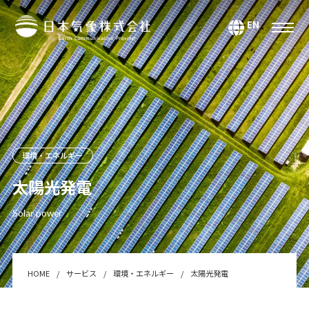
EN
サービス
環境・エネルギー
気候・大気海洋
マーケティング＆アナリティクス
環境・エネルギー
防災・危機管理
太陽光発電
データ＆コンテンツ
Solar power
システムインテグレーション
セミナー・スクール
Webサービス・アプリ
HOME
サービス
環境・エネルギー
太陽光発電
センサー＆テクノロジー