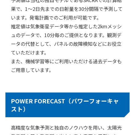
果で、1～2日先までの日射量を30分間隔で予測して
日本気象の歴史
います。発電計画でのご利用が可能です。
オフィス
推定値は気象衛星データ等から推定した2kmメッシ
環境・サステナビリティ
ュのデータで、10分毎のご提供となります。観測デ
情報セキュリティ
ータの代替として、パネルの故障検知などにお役立
ていただけます。
スカイスポーツ支援
また、機械学習等にご利用いただける過去データも
ご用意しています。
技術情報
採用情報
事例紹介
POWER FORECAST（パワーフォーキャ
気象情報活用のご相談
スト）
お問い合わせ
English
高精度な気象予測と独自のノウハウを用い、太陽光