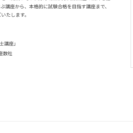
学ぶ講座から、本格的に試験合格を目指す講座まで、
ズいたします。
報士講座」
座数社