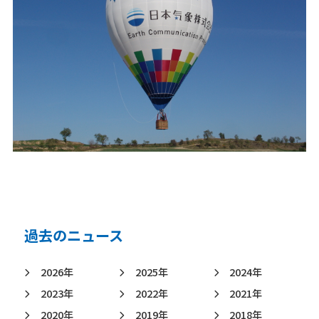
日本気象の歴史
オフィス
環境・サステナビリティ
情報セキュリティ
スカイスポーツ支援
技術情報
採用情報
事例紹介
過去のニュース
気象情報活用のご相談
2026年
2025年
2024年
お問い合わせ
2023年
2022年
2021年
English
2020年
2019年
2018年