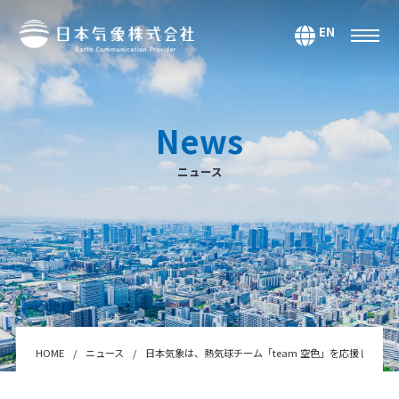
EN
サービス
環境・エネルギー
News
気候・大気海洋
ニュース
マーケティング＆アナリティクス
防災・危機管理
データ＆コンテンツ
システムインテグレーション
セミナー・スクール
Webサービス・アプリ
HOME
ニュース
日本気象は、熱気球チーム「team 空色」を応援します
センサー＆テクノロジー