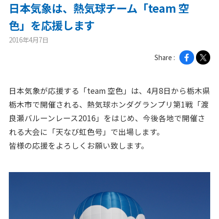
日本気象は、熱気球チーム「team 空
ニュース
色」を応援します
2016年4月7日
2026年
Share :
2025年
2024年
日本気象が応援する「team 空色」は、4月8日から栃木県
2023年
栃木市で開催される、熱気球ホンダグランプリ第1戦「渡
2022年
良瀬バルーンレース2016」をはじめ、今後各地で開催さ
れる大会に「天なび虹色号」で出場します。
2021年
皆様の応援をよろしくお願い致します。
2020年
企業情報
メッセージ
会社概要