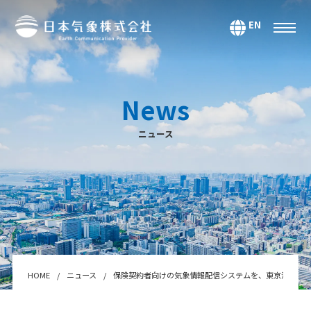
EN
サービス
環境・エネルギー
News
気候・大気海洋
ニュース
マーケティング＆アナリティクス
防災・危機管理
データ＆コンテンツ
システムインテグレーション
セミナー・スクール
Webサービス・アプリ
HOME
ニュース
保険契約者向けの気象情報配信システムを、東京海上日
センサー＆テクノロジー