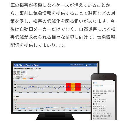
車の損害が多額になるケースが増えていることか
日本気象の歴史
ら、事前に気象情報を提供することで避難などの対
オフィス
策を促し、損害の低減化を図る狙いがあります。今
後は自動車メーカーだけでなく、自然災害による損
環境・サステナビリティ
害低減が求められる様々な業界に向けて、気象情報
情報セキュリティ
配信を提供してまいります。
スカイスポーツ支援
技術情報
採用情報
事例紹介
気象情報活用のご相談
お問い合わせ
English