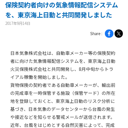
保険契約者向けの気象情報配信システム
ニュース
を、東京海上日動と共同開発しました
2017年9月14日
2026年
Share :
2025年
2024年
日本気象株式会社は、自動車メーカー等の保険契約
2023年
者に向けた気象情報配信システムを、東京海上日動
2022年
火災保険株式会社と共同開発し、8月中旬からトラ
イアル稼働を開始しました。
2021年
貨物保険の契約者である自動車メーカーが、輸出前
2020年
の完成車を一時保管する施設（保管ヤード）の所在
地を登録しておくと、東京海上日動のリスク分析に
企業情報
基づき、日本気象のデータセンターから台風の発生
メッセージ
や接近などを知らせる警戒メールが送信されます。
近年、台風をはじめとする自然災害によって、完成
会社概要