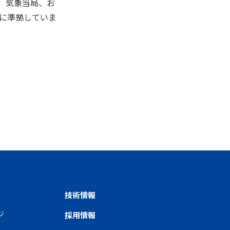
、気象当局、お
001に準拠していま
技術情報
ジ
採用情報