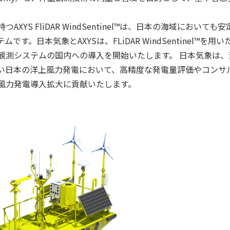
YS FliDAR WindSentinel™は、日本の海域においても
。日本気象とAXYSは、FLiDAR WindSentinel™を用
観測システムの国内への導入を開始いたします。 日本気象は、
い日本の洋上風力発電において、高精度な発電量評価やコンサ
風力発電導入拡大に貢献いたします。