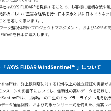
はAXYS FLiDAR®を提供することで、お客様に極端な波や
況解析において豊富な経験を持つ日本気象と共に日本でのネッ
ことを嬉しく思います。」
ットワーク監視体制やプロジェクトマネジメント、およびAXYSの
FliDARを日本に導入します。
S FliDAR WindSentinel™ 」について
Sentinel™は、洋上観測塔に対する12件以上の独立認証の実績
モンスーンの影響下においても、信頼性の高いデータを記録し
indSentinel™は、世界唯一の二重のドップラーライダー構成
のデータ通信回線、および海象センサー一式を備えた、最高レ