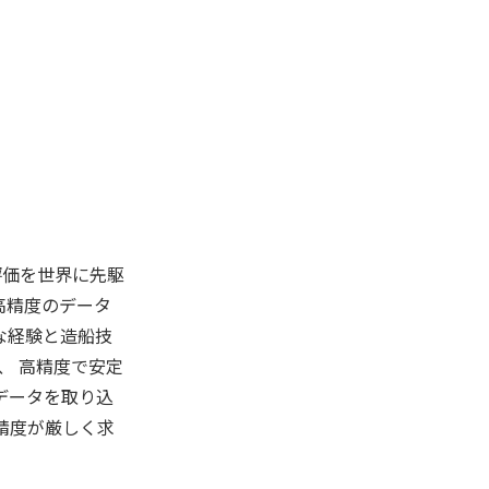
評価を世界に先駆
は、高精度のデータ
な経験と造船技
、 高精度で安定
データを取り込
精度が厳しく求