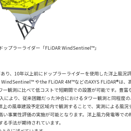
プラーライダー「FLiDAR WindSentinel™」
績があり、10年以上前にドップラーライダーを使用した洋上風況
Sentinel™ やthe FLiDAR 4M™などのAXYS FLiDAR®
ワー観測に比べて低コストで短期間での設置が可能です。豊富
本での導入により、従来困難だった沖合におけるタワー観測と同程度の
洋上の風車建設予定区域内で観測することで、実測による風況
高い事業性評価の実施が可能となります。洋上風力発電等での
する手法が期待されています。
て次のように述べています。