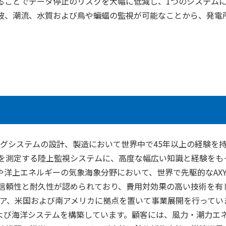
ることでデータ停止のリスクを大幅に低減し、1つのシステム
波、潮流、水質および鳥や蝙蝠の監視が可能なことから、発電
ングシステムの設計、製造において世界中で45年以上の経験を
を測定する陸上監視システムに、高度な幅広い知識と経験をも
洋上エネルギーの気象海象分野において、世界で先駆的なAXY
信頼性と耐久性が認められており、費用対効果の高い技術を有
ジア、米国および南アメリカに拠点を置いて事業展開を行ってい
および海洋システムを構築しています。顧客には、風力・潮力エ