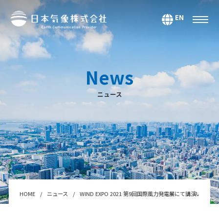
EN
サービス
環境・エネルギー
News
気候・大気海洋
ニュース
マーケティング＆アナリティクス
防災・危機管理
データ＆コンテンツ
システムインテグレーション
セミナー・スクール
Webサービス・アプリ
HOME
ニュース
WIND EXPO 2021 第9回国際風力発電展にて講演いたしま
センサー＆テクノロジー