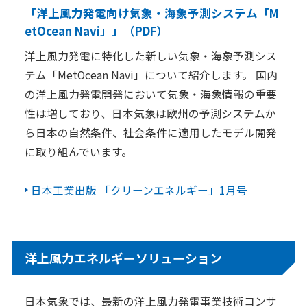
「洋上風力発電向け気象・海象予測システム「M
日本気象の歴史
etOcean Navi」」（PDF）
オフィス
洋上風力発電に特化した新しい気象・海象予測シス
環境・サステナビリティ
テム「MetOcean Navi」について紹介します。 国内
の洋上風力発電開発において気象・海象情報の重要
情報セキュリティ
性は増しており、日本気象は欧州の予測システムか
スカイスポーツ支援
ら日本の自然条件、社会条件に適用したモデル開発
に取り組んでいます。
技術情報
採用情報
日本工業出版 「クリーンエネルギー」1月号
事例紹介
気象情報活用のご相談
洋上風力エネルギーソリューション
お問い合わせ
English
日本気象では、最新の洋上風力発電事業技術コンサ