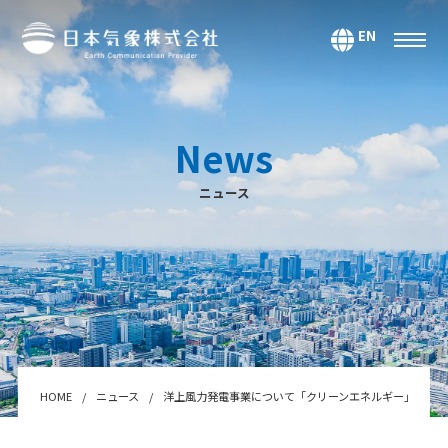
EN
サービス
環境・エネルギー
News
気候・大気海洋
ニュース
マーケティング＆アナリティクス
防災・危機管理
データ＆コンテンツ
システムインテグレーション
セミナー・スクール
Webサービス・アプリ
HOME
ニュース
洋上風力発電事業について「クリーンエネルギー」に掲
センサー＆テクノロジー