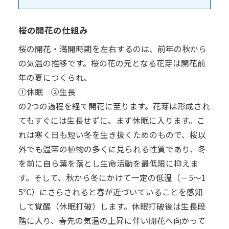
桜の開花の仕組み
桜の開花・満開時期を左右するのは、前年の秋から
の気温の推移です。桜の花の元となる花芽は開花前
年の夏につくられ、
①休眠 ②生長
の2つの過程を経て開花に至ります。花芽は形成され
てもすぐには生長せずに、まず休眠に入ります。こ
れは寒く日も短い冬を生き抜くためのもので、桜以
外でも温帯の植物の多くに見られる性質であり、冬
を前に自ら葉を落とし生命活動を最低限に抑えま
す。そして、秋から冬にかけて一定の低温（－5～1
5℃）にさらされると春が近づいていることを感知
して覚醒（休眠打破）します。休眠打破後は生長段
階に入り、春先の気温の上昇に伴い開花へ向かって