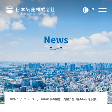
EN
サービス
環境・エネルギー
News
気候・大気海洋
ニュース
マーケティング＆アナリティクス
防災・危機管理
データ＆コンテンツ
システムインテグレーション
セミナー・スクール
Webサービス・アプリ
HOME
ニュース
2026年桜の開花・満開予想（第14回）を発表
センサー＆テクノロジー