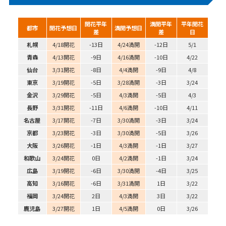
開花平年
満開平年
平年開花
都市
開花予想日
満開予想日
差
差
日
札幌
4/18開花
-13日
4/24満開
-12日
5/1
青森
4/13開花
-9日
4/16満開
-10日
4/22
仙台
3/31開花
-8日
4/4満開
-9日
4/8
東京
3/19開花
-5日
3/28満開
-3日
3/24
金沢
3/29開花
-5日
4/3満開
-5日
4/3
長野
3/31開花
-11日
4/6満開
-10日
4/11
名古屋
3/17開花
-7日
3/30満開
-3日
3/24
京都
3/23開花
-3日
3/30満開
-5日
3/26
大阪
3/26開花
-1日
4/3満開
-1日
3/27
和歌山
3/24開花
0日
4/2満開
-1日
3/24
広島
3/19開花
-6日
3/30満開
-4日
3/25
高知
3/16開花
-6日
3/31満開
1日
3/22
福岡
3/24開花
2日
4/3満開
3日
3/22
鹿児島
3/27開花
1日
4/5満開
0日
3/26