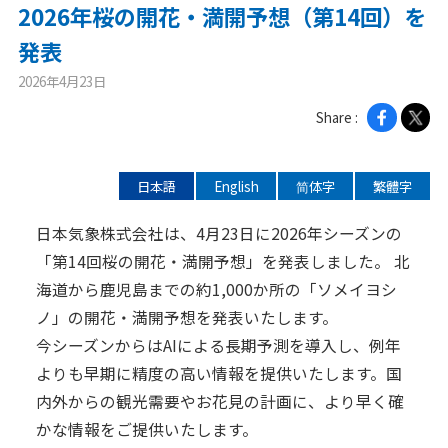
2026年桜の開花・満開予想（第14回）を
ニュース
発表
2026年4月23日
2026年
Share :
2025年
2024年
日本語
English
简体字
繁體字
2023年
2022年
日本気象株式会社は、4月23日に2026年シーズンの
「第14回桜の開花・満開予想」を発表しました。 北
2021年
海道から鹿児島までの約1,000か所の「ソメイヨシ
2020年
ノ」の開花・満開予想を発表いたします。
今シーズンからはAIによる長期予測を導入し、例年
企業情報
よりも早期に精度の高い情報を提供いたします。国
内外からの観光需要やお花見の計画に、より早く確
メッセージ
かな情報をご提供いたします。
会社概要