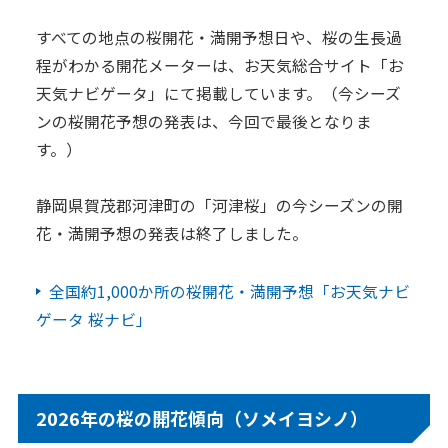
日本気象の歴史
すべての地点の桜開花・満開予想日や、桜の生長過
程がわかる開花メーターは、お天気総合サイト「お
オフィス
天気ナビゲータ」にて掲載しています。（今シーズ
環境・サステナビリティ
ンの桜開花予想の発表は、今回で最後となりま
情報セキュリティ
す。）
スカイスポーツ支援
静岡県賀茂郡河津町の「河津桜」の今シーズンの開
技術情報
花・満開予想の発表は終了しました。
採用情報
全国約1,000か所の桜開花・満開予想「お天気ナビ
事例紹介
ゲータ 桜ナビ」
気象情報活用のご相談
お問い合わせ
2026年の桜の開花傾向（ソメイヨシノ）
English