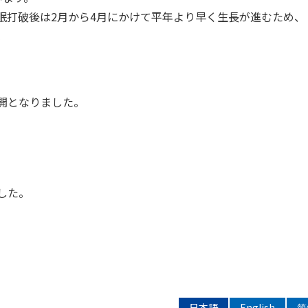
眠打破後は2月から4月にかけて平年より早く生長が進むため、
。
開となりました。
した。
日本語
English
简