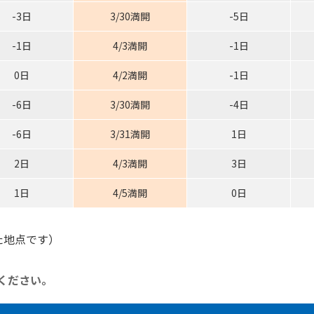
-3日
3/30満開
-5日
-1日
4/3満開
-1日
0日
4/2満開
-1日
-6日
3/30満開
-4日
-6日
3/31満開
1日
2日
4/3満開
3日
1日
4/5満開
0日
た地点です）
ください。