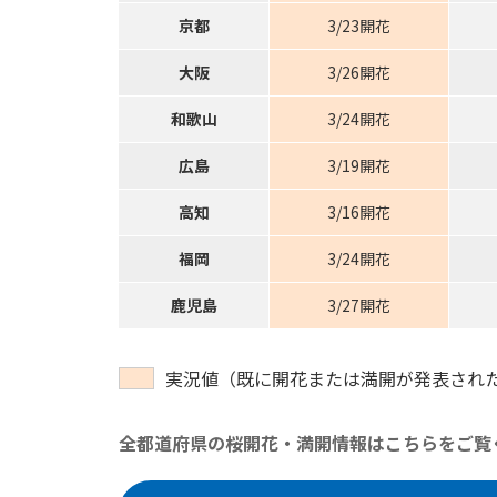
京都
3/23開花
大阪
3/26開花
和歌山
3/24開花
広島
3/19開花
高知
3/16開花
福岡
3/24開花
鹿児島
3/27開花
実況値（既に開花または満開が発表され
全都道府県の桜開花・満開情報はこちらをご覧